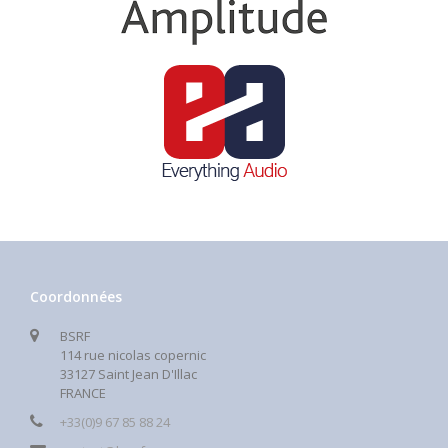
Coordonnées
BSRF
114 rue nicolas copernic
33127 Saint Jean D'Illac
FRANCE
+33(0)9 67 85 88 24